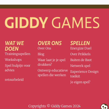
WAT WE
OVER ONS
SPELLEN
DOEN
Over Ons
Energize Duel
Trainingsspellen
Blog
Over Prikkels
Workshops
Waar laat je je spel
Buiten de Boot
drukken?
Spel hulpijn voor
Netwerk spel
advies
Ontwerp educatieve
Experience Design
spellen die werken
toolkit
retourbeleid
Je eigen spel?
Copyrights © Giddy Games 2024