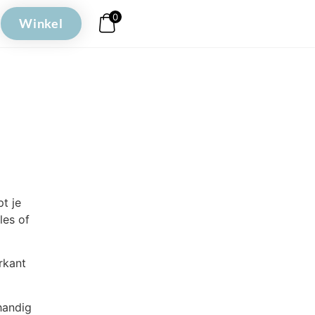
0
Winkel
t je
les of
rkant
handig