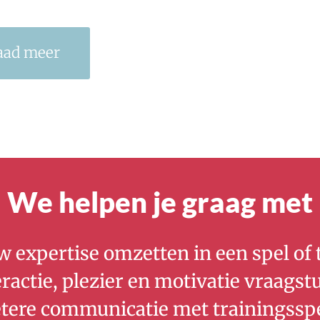
aad meer
We helpen je graag met
w expertise omzetten in een spel of t
eractie, plezier en motivatie vraags
etere communicatie met trainingsspe