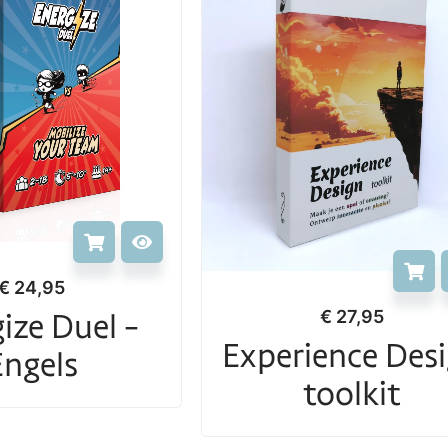
€
24,95
ize Duel -
€
27,95
Experience Des
Engels
toolkit