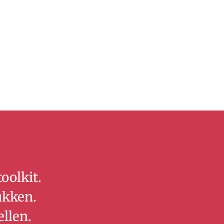
oolkit.
tukken.
llen.