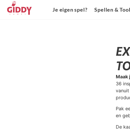
Je eigen spel?
Spellen & Too
EX
TO
Maak j
36 ins
vanuit
produc
Pak ee
en geb
De kaa