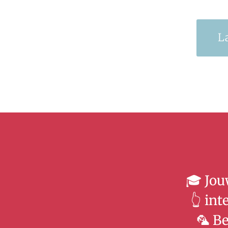
L
🎓 Jou
👆 int
🦜 B