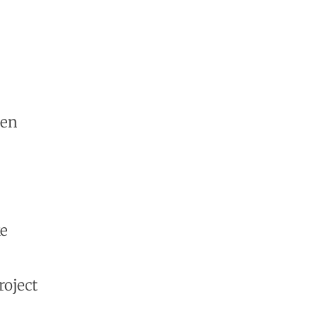
een
ke
roject