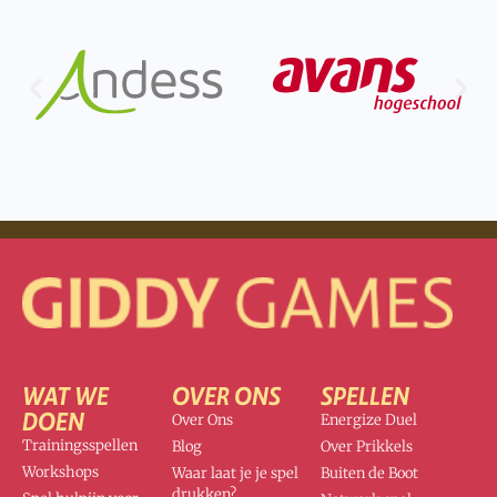
WAT WE
OVER ONS
SPELLEN
DOEN
Over Ons
Energize Duel
Trainingsspellen
Blog
Over Prikkels
Workshops
Waar laat je je spel
Buiten de Boot
drukken?