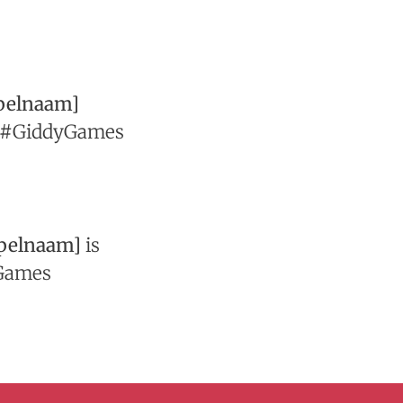
pelnaam]
r #GiddyGames
pelnaam]
is
yGames