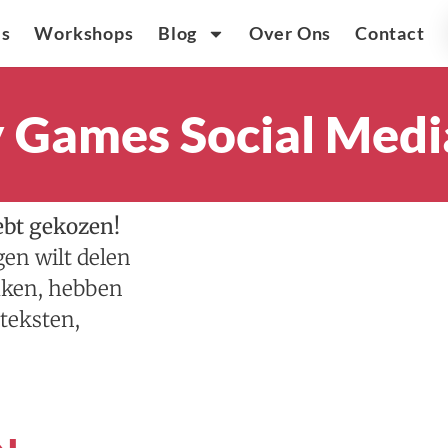
ls
Workshops
Blog
Over Ons
Contact
 Games Social Media
ebt gekozen!
en wilt delen
maken, hebben
teksten,