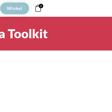
0
Winkel
 Toolkit