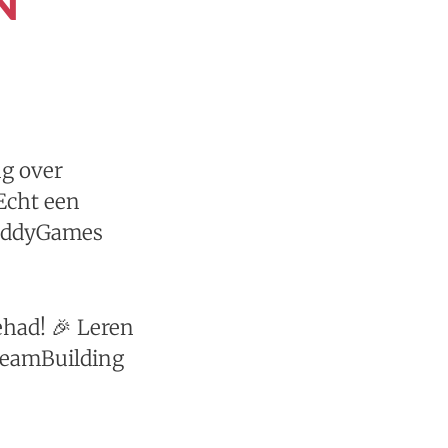
N
ng over
 Echt een
iddyGames
had! 🎉 Leren
#TeamBuilding