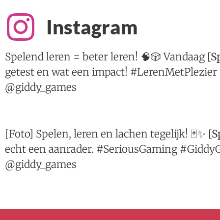
Instagram
Spelend leren = beter leren! 🧠🎲 Vandaag
[S
getest en wat een impact! #LerenMetPlezie
@giddy_games
[Foto] Spelen, leren en lachen tegelijk! 🃏✨
[S
echt een aanrader. #SeriousGaming #Gidd
@giddy_games