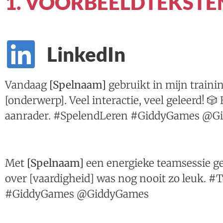
1. VOORBEELDTEKSTE
LinkedIn
Vandaag
[Spelnaam]
gebruikt in mijn traini
[onderwerp]. Veel interactie, veel geleerd! 🎲
aanrader. #SpelendLeren #GiddyGames @G
Met
[Spelnaam]
een energieke teamsessie ge
over [vaardigheid] was nog nooit zo leuk. 
#GiddyGames @GiddyGames